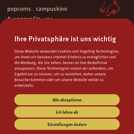
popcorns . campuskino
Auxonner Str. 43c
55262 Ingelheim am Rhein
Ihre Privatsphäre ist uns wichtig
Fon.
06132 - 9771723
Diese Website verwendet Cookies und Targeting Technologien,
Fax.
06132 - 9795122
um Ihnen ein besseres Internet-Erlebnis zu ermöglichen und
die Werbung, die Sie sehen, besser an Ihre Bedürfnisse
Mail
popcorns@campuskino.de
anzupassen. Diese Technologien nutzen wir außerdem, um
Ergebnisse zu messen, um zu verstehen, woher unsere
Besucher kommen oder um unsere Website weiter zu
entwickeln.
Alle akzeptieren
Ich lehne ab
Einstellungen ändern
Impressum
AGB
Datenschutz