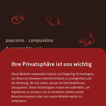
popcorns . campuskino
Auxonner Str. 43c
55262 Ingelheim am Rhein
Ihre Privatsphäre ist uns wichtig
Fon.
06132 - 9771723
Diese Website verwendet Cookies und Targeting Technologien,
Fax.
06132 - 9795122
um Ihnen ein besseres Internet-Erlebnis zu ermöglichen und
die Werbung, die Sie sehen, besser an Ihre Bedürfnisse
popcorns@campuskino.de
Mail
anzupassen. Diese Technologien nutzen wir außerdem, um
Ergebnisse zu messen, um zu verstehen, woher unsere
Besucher kommen oder um unsere Website weiter zu
entwickeln.