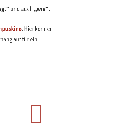
egt“
„wie“.
und auch
mpuskino
. Hier können
hang auf für ein