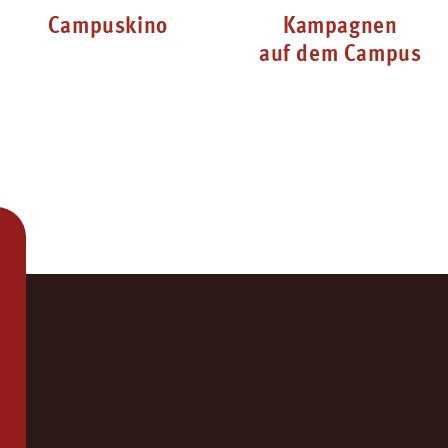
Campuskino
Kampagnen
auf dem Campus
723
122