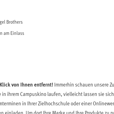
gel Brothers
en am Einlass
l
Klick von Ihnen entfernt!
Immerhin schauen unsere Z
 in ihrem Campuskino laufen, vielleicht lassen sie sic
mterminen in Ihrer Zielhochschule oder einer Onlinew
en einladen. Um dort Ihre Marke und Ihre Produkte zu p