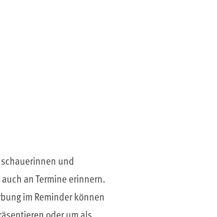
uschauerinnen und
h auch an Termine erinnern.
erbung im Reminder können
räsentieren oder um als