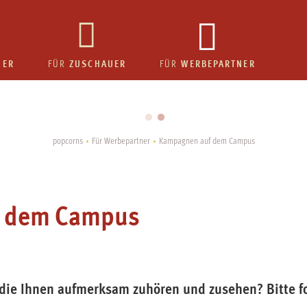
HER
ZUSCHAUER
WERBEPARTNER
FÜR
FÜR
popcorns
Für Werbepartner
Kampagnen auf dem Campus
f dem Campus
die Ihnen aufmerksam zuhören und zusehen? Bitte f