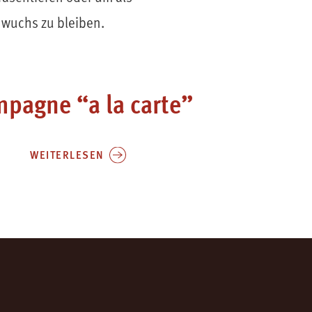
hwuchs zu bleiben.
pagne “a la carte”
WEITERLESEN