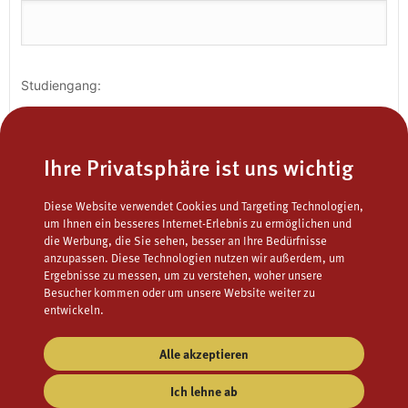
Studiengang:
Ihre Privatsphäre ist uns wichtig
Diese Website verwendet Cookies und Targeting Technologien,
Email:
um Ihnen ein besseres Internet-Erlebnis zu ermöglichen und
die Werbung, die Sie sehen, besser an Ihre Bedürfnisse
anzupassen. Diese Technologien nutzen wir außerdem, um
Ergebnisse zu messen, um zu verstehen, woher unsere
Besucher kommen oder um unsere Website weiter zu
entwickeln.
Die Filmvorführungen im Hörsaal sind - aus lizenzrechtlichen
Alle akzeptieren
Gründen - den Studierenden (und Hochschulangehörigen)
vorbehalten.
Ich lehne ab