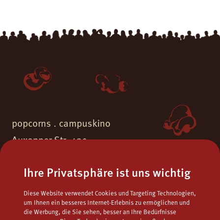
popcorns . campuskino
Auxonner Str. 43c
55262 Ingelheim am Rhein
Ihre Privatsphäre ist uns wichtig
Fon.
06132 - 9771723
Diese Website verwendet Cookies und Targeting Technologien,
Fax.
06132 - 9795122
um Ihnen ein besseres Internet-Erlebnis zu ermöglichen und
die Werbung, die Sie sehen, besser an Ihre Bedürfnisse