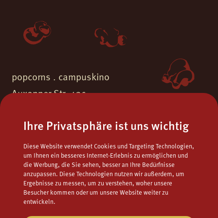
popcorns . campuskino
Auxonner Str. 43c
55262 Ingelheim am Rhein
Ihre Privatsphäre ist uns wichtig
Fon.
06132 - 9771723
Diese Website verwendet Cookies und Targeting Technologien,
Fax.
06132 - 9795122
um Ihnen ein besseres Internet-Erlebnis zu ermöglichen und
die Werbung, die Sie sehen, besser an Ihre Bedürfnisse
Mail
popcorns@campuskino.de
anzupassen. Diese Technologien nutzen wir außerdem, um
Ergebnisse zu messen, um zu verstehen, woher unsere
Besucher kommen oder um unsere Website weiter zu
entwickeln.