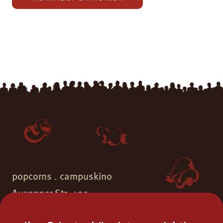
popcorns . campuskino
Auxonner Str. 43c
55262 Ingelheim am Rhein