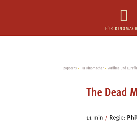
KINOMAC
FÜR
popcorns
Für Kinomacher
Vorfilme und Kurzfi
The Dead 
Phi
11 min
Regie: