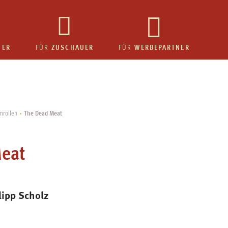
HER
ZUSCHAUER
WERBEPARTNER
FÜR
FÜR
The Dead Meat
lmrollen
Meat
lipp Scholz