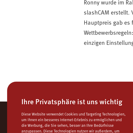
Ronny wurde im Ra
slashCAM erstellt. 
Hauptpreis gab es 
Wettbewerbsregeln: 
einzigen Einstellun
Ihre Privatsphäre ist uns wichtig
Diese Website verwendet Cookies und Targeting Technologien,
um Ihnen ein besseres Internet-Erlebnis zu ermöglichen und
die Werbung, die Sie sehen, besser an Ihre Bedürfnisse
anzupassen. Diese Technologien nutzen wir außerdem, um