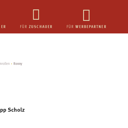
HER
ZUSCHAUER
WERBEPARTNER
FÜR
FÜR
Ronny
lmrollen
ipp Scholz