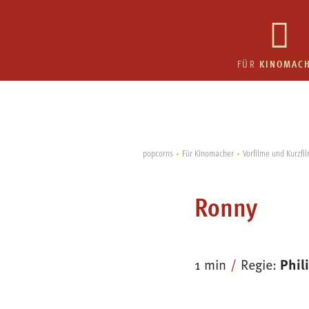
KINOMAC
FÜR
popcorns
Für Kinomacher
Vorfilme und Kurzfi
Ronny
Phil
1 min
Regie: