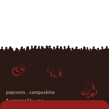
popcorns . campuskino
Auxonner Str. 43c
55262 Ingelheim am Rhein