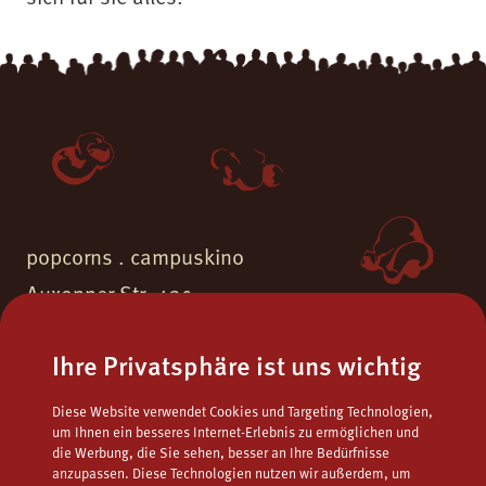
popcorns . campuskino
Auxonner Str. 43c
55262 Ingelheim am Rhein
Ihre Privatsphäre ist uns wichtig
Fon.
06132 - 9771723
Diese Website verwendet Cookies und Targeting Technologien,
Fax.
06132 - 9795122
um Ihnen ein besseres Internet-Erlebnis zu ermöglichen und
die Werbung, die Sie sehen, besser an Ihre Bedürfnisse
Mail
popcorns@campuskino.de
anzupassen. Diese Technologien nutzen wir außerdem, um