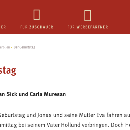
HER
ZUSCHAUER
WERBEPARTNER
FÜR
FÜR
Der Geburtstag
lmrollen
stag
an Sick und Carla Muresan
er Geburtstag und Jonas und seine Mutter Eva fahren a
hmittag bei seinem Vater Hollund verbringen. Doch H