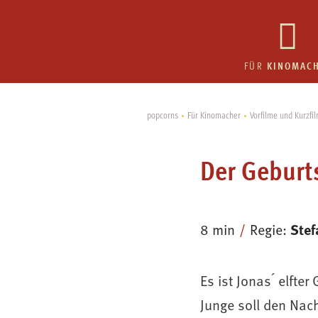
KINOMAC
FÜR
popcorns
Für Kinomacher
Vorfilme und Kurzfi
Der Geburt
8 min
Regie:
Stef
Es ist Jonas ́ elft
Junge soll den Nac