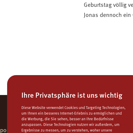
Geburtstag völlig 
Jonas dennoch ein
Ihre Privatsphäre ist uns wichtig
Diese Website verwendet Cookies und Targeting Technologien,
um Ihnen ein besseres Internet-Erlebnis zu ermöglichen und
die Werbung, die Sie sehen, besser an Ihre Bedürfnisse
anzupassen. Diese Technologien nutzen wir außerdem, um
popcorns . campuskino
Fon.
06132 - 9771
Ergebnisse zu messen, um zu verstehen, woher unsere