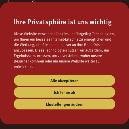
Auxonner Str. 43c
55262 Ingelheim am Rhein
Ihre Privatsphäre ist uns wichtig
Fon.
06132 - 9771723
Diese Website verwendet Cookies und Targeting Technologien,
Fax.
06132 - 9795122
um Ihnen ein besseres Internet-Erlebnis zu ermöglichen und
die Werbung, die Sie sehen, besser an Ihre Bedürfnisse
Mail
popcorns@campuskino.de
anzupassen. Diese Technologien nutzen wir außerdem, um
Ergebnisse zu messen, um zu verstehen, woher unsere
Besucher kommen oder um unsere Website weiter zu
entwickeln.
Alle akzeptieren
Ich lehne ab
Einstellungen ändern
Impressum
AGB
Datenschutz