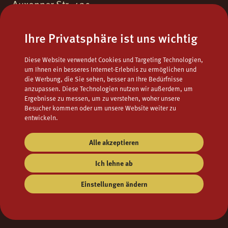
Auxonner Str. 43c
55262 Ingelheim am Rhein
Ihre Privatsphäre ist uns wichtig
Fon.
06132 - 9771723
Diese Website verwendet Cookies und Targeting Technologien,
Fax.
06132 - 9795122
um Ihnen ein besseres Internet-Erlebnis zu ermöglichen und
die Werbung, die Sie sehen, besser an Ihre Bedürfnisse
Mail
popcorns@campuskino.de
anzupassen. Diese Technologien nutzen wir außerdem, um
Ergebnisse zu messen, um zu verstehen, woher unsere
Besucher kommen oder um unsere Website weiter zu
entwickeln.
Alle akzeptieren
Ich lehne ab
Einstellungen ändern
Impressum
AGB
Datenschutz