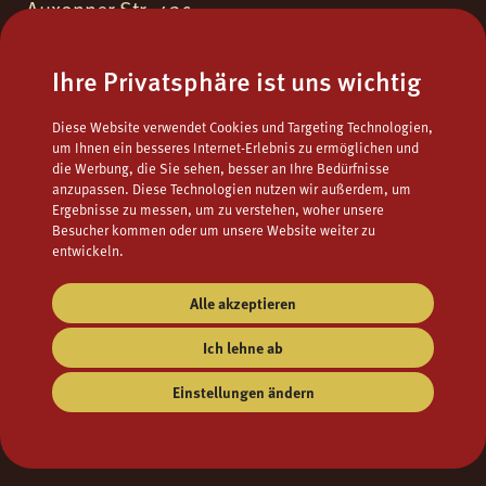
Auxonner Str. 43c
55262 Ingelheim am Rhein
Ihre Privatsphäre ist uns wichtig
Fon.
06132 - 9771723
Diese Website verwendet Cookies und Targeting Technologien,
Fax.
06132 - 9795122
um Ihnen ein besseres Internet-Erlebnis zu ermöglichen und
die Werbung, die Sie sehen, besser an Ihre Bedürfnisse
Mail
popcorns@campuskino.de
anzupassen. Diese Technologien nutzen wir außerdem, um
Ergebnisse zu messen, um zu verstehen, woher unsere
Besucher kommen oder um unsere Website weiter zu
entwickeln.
Alle akzeptieren
Ich lehne ab
Einstellungen ändern
Impressum
AGB
Datenschutz