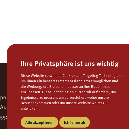
Ihre Privatsphäre ist uns wichtig
Diese Website verwendet Cookies und Targeting Technologien,
um Ihnen ein besseres Internet-Erlebnis zu ermöglichen und
die Werbung, die Sie sehen, besser an Ihre Bedürfnisse
anzupassen. Diese Technologien nutzen wir außerdem, um
popcorns . campuskino
Fon.
06132 - 9771
Ergebnisse zu messen, um zu verstehen, woher unsere
Besucher kommen oder um unsere Website weiter zu
Auxonner Str. 43c
Fax.
06132 - 9795
entwickeln.
popcorns@ca
55262 Ingelheim am Rhein
Mail
Alle akzeptieren
Ich lehne ab