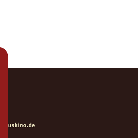
723
122
mpuskino.de